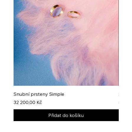
Snubní prsteny Simple
Snubn
Cena
Cena
32 200,00 Kč
54 05
Přidat do košíku