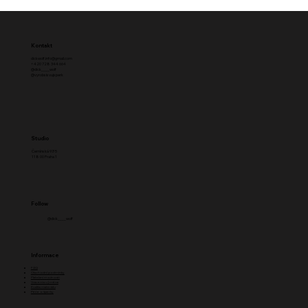
Kontakt
dickwolf.info@gmail.com
+420 728 344 664
@dick____wolf
@vyrobsisvujsperk
Studio
Černínská 97/5
118 00 Praha 1
Follow
@dick____wolf
Informace
FAQ
Obchodní podmínky
Platební možnosti
Vrácení a výměna
Kvalita materiálu
Péče o šperky