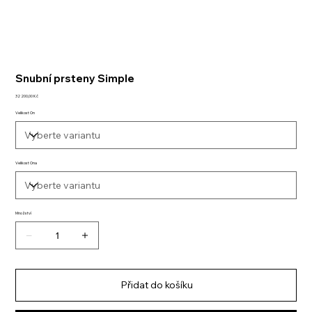
Snubní prsteny Simple
Cena
32 200,00 Kč
Velikost On
Velikost Ona
Množství
Přidat do košíku