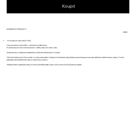
Koupit
INFORMACE O PRODUKTU
14-ti karátové zlato (585/1000)
Ceny prstenů se mohou lišit v závislosti na velikostech.
Po domluvě je možné zhotovit prsten i z bílého, nebo růžového zlata.
Snubní prsteny vyrábíme na objednávku. Doba doručení je tedy 4-6 týdnů.
*Všechny šperky je možné vyrobit i ze zlata, nebo platiny. Také je možné šperky dle potřeby proporčně upravovat, nebo přidávat/měnit kameny a perly. V tomto
případě je nutná telefonická, nebo e-mailová konzultace.
*Detaily šperku stejně jako perly se mohou mírně lišit, jelikož jde o ruční výrobu a každý šperk je originál.