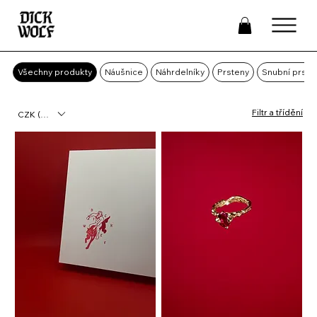
Všechny produkty
Náušnice
Náhrdelníky
Prsteny
Snubní prste
Filtr a třídění
CZK (Kč)