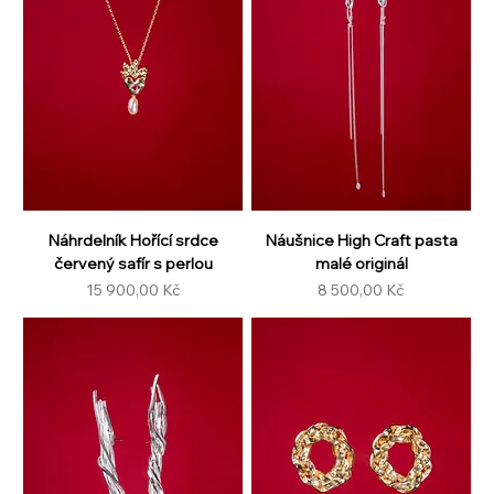
Náhrdelník Hořící srdce
Náušnice High Craft pasta
červený safír s perlou
malé originál
Cena
Cena
15 900,00 Kč
8 500,00 Kč