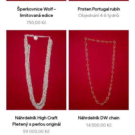
Šperkovnice Wolf –
Prsten Portugal rubín
limitovaná edice
Objednání 4-6 týdnů
Cena
750,00 Kč
Náhrdelník High Craft
Náhrdelník DW chain
Pletený s perlou originál
Cena
14 500,00 Kč
Cena
59 000,00 Kč