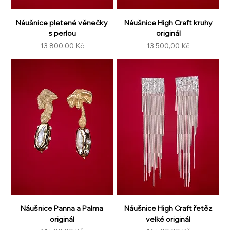
Náušnice pletené věnečky
Náušnice High Craft kruhy
s perlou
originál
Cena
Cena
13 800,00 Kč
13 500,00 Kč
Náušnice Panna a Palma
Náušnice High Craft řetěz
originál
velké originál