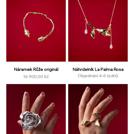
Náramek Růže originál
Náhrdelník La Palma Rosa
Objednání 4-6 týdnů
Cena
16 900,00 Kč