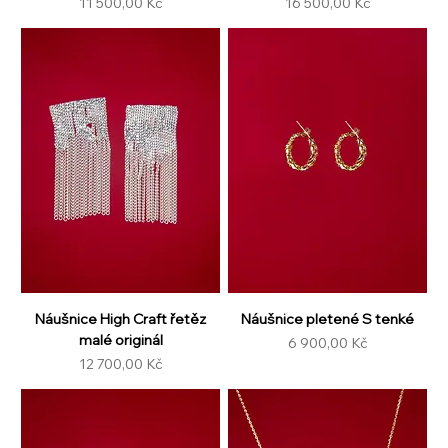
Cena
Cena
11 500,00 Kč
16 500,00 Kč
Náušnice High Craft řetěz
Náušnice pletené S tenké
malé originál
Cena
6 900,00 Kč
Cena
12 700,00 Kč