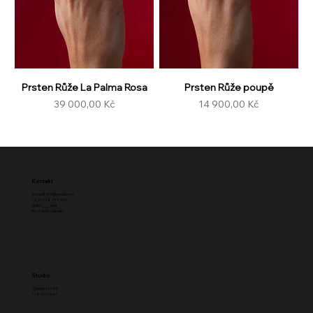
Prsten Růže La Palma Rosa
Prsten Růže poupě
Cena
Cena
39 000,00 Kč
14 900,00 Kč
Kontakt
dickwolf.info@gmail.com
+420 728 344 664
@dick____wolf
@vyrobsisvujsperk
Studio
Černínská 97/5
118 00 Praha 1