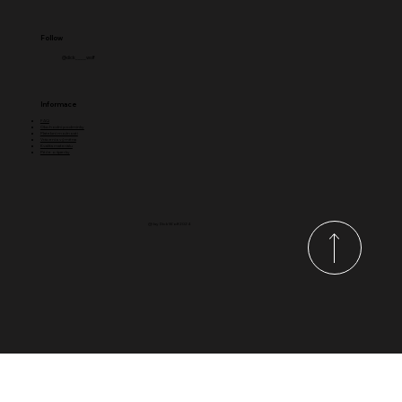
Follow
@dick____wolf
Informace
FAQ
Obchodní podmínky
Platební možnosti
Vrácení a výměna
Kvalita materiálu
Péče o šperky
@ by Dick Wolf 2024