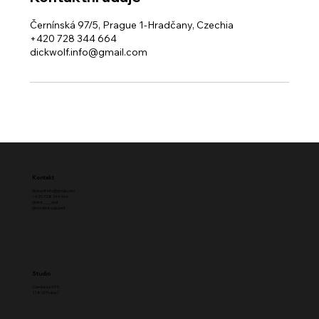
Černínská 97/5, Prague 1-Hradčany, Czechia
+420 728 344 664
dickwolf.info@gmail.com
Kontakt
dickwolf.info@gmail.com
+420 728 344 664
@dick____wolf
@vyrobsisvujsperk
Studio
Černínská 97/5
118 00 Praha 1