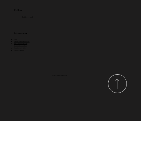
Follow
@dick____wolf
Informace
FAQ
Obchodní podmínky
Platební možnosti
Vrácení a výměna
Kvalita materiálu
Péče o šperky
@ by Dick Wolf 2024