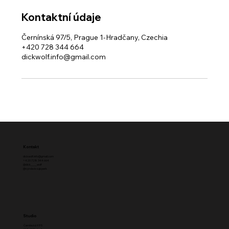
Kontaktní údaje
Černínská 97/5, Prague 1-Hradčany, Czechia
+420 728 344 664
dickwolf.info@gmail.com
Kontakt
dickwolf.info@gmail.com
+420 728 344 664
@dick____wolf
@vyrobsisvujsperk
Studio
Černínská 97/5