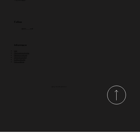
118 00 Praha 1
Follow
@dick____wolf
Informace
FAQ
Obchodní podmínky
Platební možnosti
Vrácení a výměna
Kvalita materiálu
Péče o šperky
@ by Dick Wolf 2024