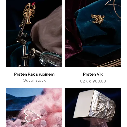
Prsten Rak s rubínem
Prsten Vlk
Out of stock
Price
CZK 6,900.00