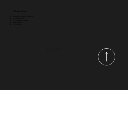
Information
Business terms and conditions
Payment options
Returns and Exchanges
Material quality
Care of jewelry
@ by Dick Wolf 2024