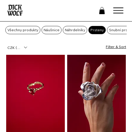
Všechny produkty
Náušnice
Náhrdelníky
Prsteny
Snubní prste
Filter & Sort
CZK (Kč)