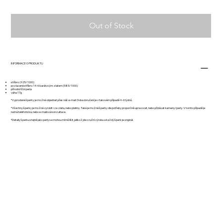
Out of Stock
INFORMACE O PRODUKTU
stříbro: (925/1000)
pozlacené stříbro: 14-ti karátovým zlatem (585/1000)
přírodní říční perla
váha 17g
*Vyprodané šperky je možné objednat přes náš e-mail. Doba doručení je v takovém případě 4-6 týdnů.
*Všechny šperky je možné vyrobit i ze zlata, nebo platiny. Také je možné šperky dle potřeby proporčně upravovat, nebo přidávat kameny/perly. V tomto případě je
nutná telefonická, nebo e-mailová konzultace.
*Detaily šperku stejně jako perly se mohou mírně lišit, jelikož jde o ruční výrobu a každý šperk je originál.