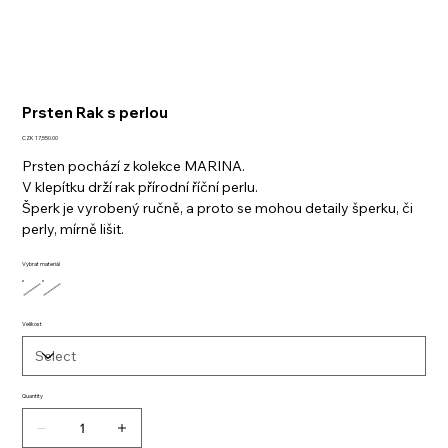
Prsten Rak s perlou
Price
CZK 17,550.00
Prsten pochází z kolekce MARINA.
V klepítku drží rak přírodní říční perlu.
Šperk je vyrobený ručně, a proto se mohou detaily šperku, či
perly, mírně lišit.
Vybrat materiál
Velikost
Quantity