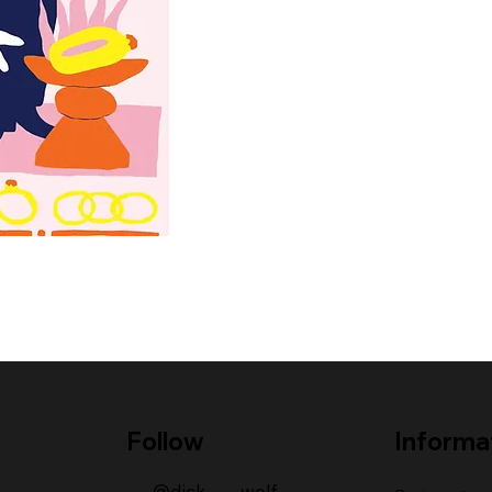
Follow
Informa
@dick____wolf