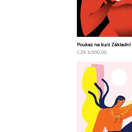
Poukaz na kurz Základní
Price
CZK 6,500.00