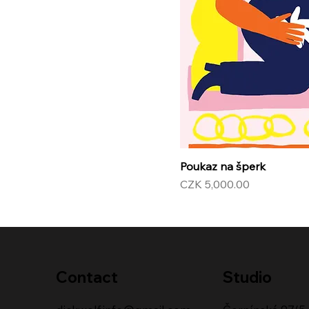
Poukaz na šperk
Price
CZK 5,000.00
Contact
Studio