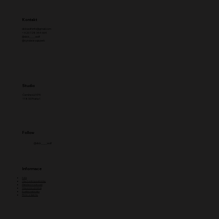
Kontakt
dickwolf.info@gmail.com
+420 728 344 664
@dick____wolf
@vyrobsisvujsperk
Studio
Černínská 97/5
118 00 Praha 1
Follow
@dick____wolf
Informace
FAQ
Obchodní podmínky
Platební možnosti
Vrácení a výměna
Kvalita materiálu
Péče o šperky