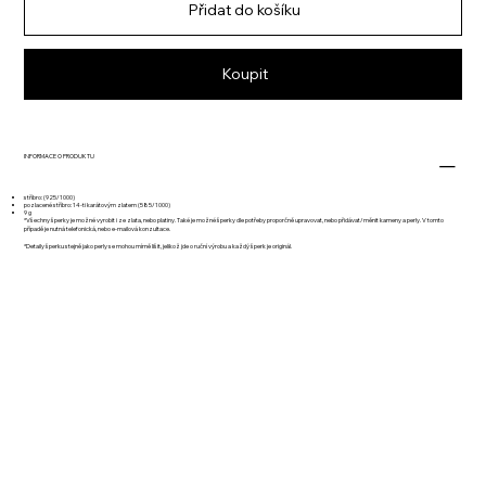
Přidat do košíku
Koupit
INFORMACE O PRODUKTU
stříbro: (925/1000)
pozlacené stříbro: 14-ti karátovým zlatem (585/1000)
9 g
*Všechny šperky je možné vyrobit i ze zlata, nebo platiny. Také je možné šperky dle potřeby proporčně upravovat, nebo přidávat/měnit kameny a perly. V tomto
případě je nutná telefonická, nebo e-mailová konzultace.
*Detaily šperku stejně jako perly se mohou mírně lišit, jelikož jde o ruční výrobu a každý šperk je originál.