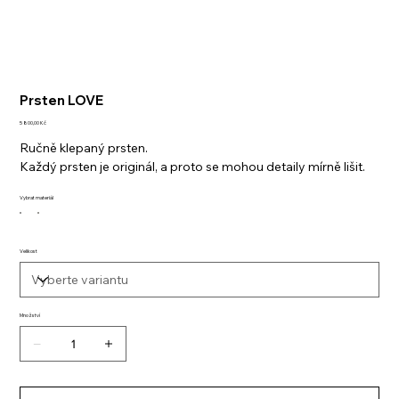
Prsten LOVE
Cena
5 800,00 Kč
Ručně klepaný prsten.
Každý prsten je originál, a proto se mohou detaily mírně lišit.
Vybrat materiál
Velikost
Množství