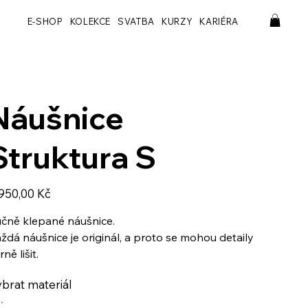
E-SHOP
KOLEKCE
SVATBA
KURZY
KARIÉRA
Náušnice
Struktura S
a
950,00 Kč
čně klepané náušnice.
ždá náušnice je originál, a proto se mohou detaily
rně lišit.
brat materiál