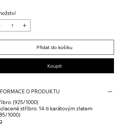
ožství
Přidat do košíku
Koupit
NFORMACE O PRODUKTU
říbro: (925/1000)
zlacené stříbro: 14-ti karátovým zlatem
85/1000)
g