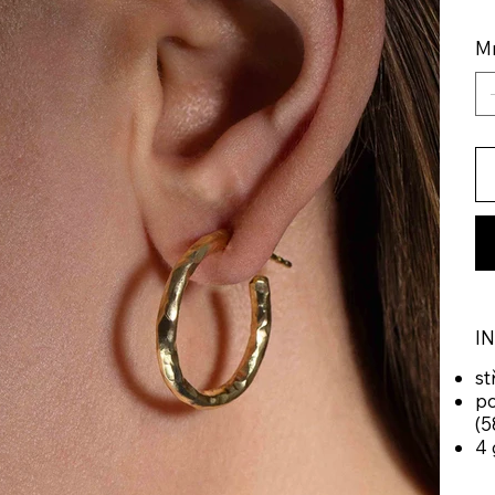
Mn
I
st
po
(5
4 