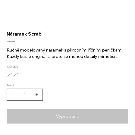
Náramek Scrab
Cena
6 500,00 Kč
Ručně modelovaný náramek s přírodními říčními perličkami.
Každý kus je originál, a proto se mohou detaily mírně lišit.
Vybrat materiál
Množství
Vyprodáno