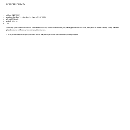
INFORMACE O PRODUKTU
stříbro: (925/1000)
pozlacené stříbro: 14-ti karátovým zlatem (585/1000)
přírodní říční perly
průměr 5,5-6 cm
10 g
*Všechny šperky je možné vyrobit i ze zlata, nebo platiny. Také je možné šperky dle potřeby proporčně upravovat, nebo přidávat/měnit kameny a perly. V tomto
případě je nutná telefonická, nebo e-mailová konzultace.
*Detaily šperku stejně jako perly se mohou mírně lišit, jelikož jde o ruční výrobu a každý šperk je originál.