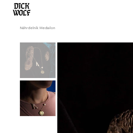
Náhrdelník Medailon