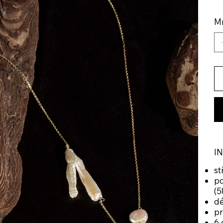
Mn
I
st
po
(5
dé
p
6 