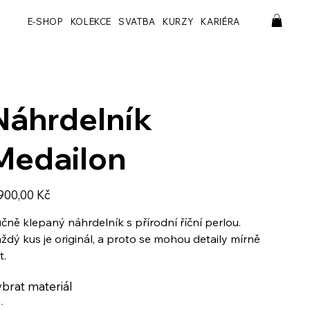
E-SHOP
KOLEKCE
SVATBA
KURZY
KARIÉRA
Náhrdelník
Medailon
a
900,00 Kč
čně klepaný náhrdelník s přírodní říční perlou.
ždý kus je originál, a proto se mohou detaily mírně
t.
brat materiál