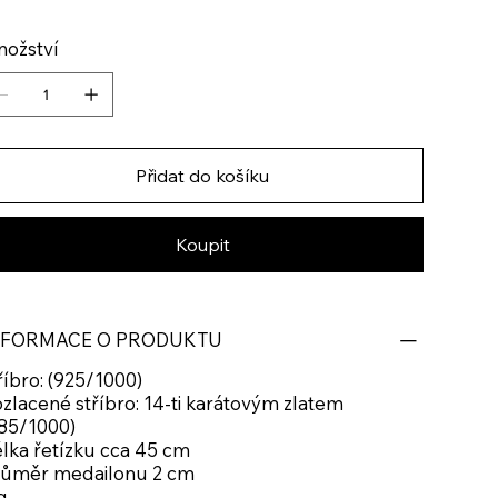
ožství
Přidat do košíku
Koupit
NFORMACE O PRODUKTU
říbro: (925/1000)
zlacené stříbro: 14-ti karátovým zlatem
85/1000)
lka řetízku cca 45 cm
růměr medailonu 2 cm
g