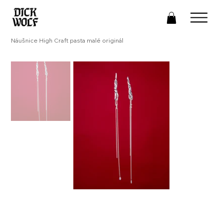
Náušnice High Craft pasta malé originál