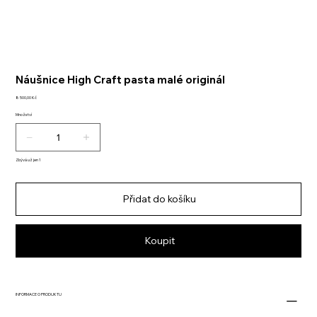
Náušnice High Craft pasta malé originál
Cena
8 500,00 Kč
Množství
Zbývá už jen 1
Přidat do košíku
Koupit
INFORMACE O PRODUKTU