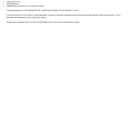
stříbro: (925/1000)
přírodní říční perly
originál: šperk je vytvořen pouze v jednom provedení
*Vyprodané šperky je možné objednat přes náš e-mail. Doba doručení je v takovém případě 4-6 týdnů.
*Všechny šperky je možné vyrobit i ze zlata, nebo platiny. Také je možné šperky dle potřeby proporčně upravovat, nebo přidávat/měnit kameny a perly. V tomto
případě je nutná telefonická, nebo e-mailová konzultace.
*Detaily šperku stejně jako perly se mohou mírně lišit, jelikož jde o ruční výrobu a každý šperk je originál.