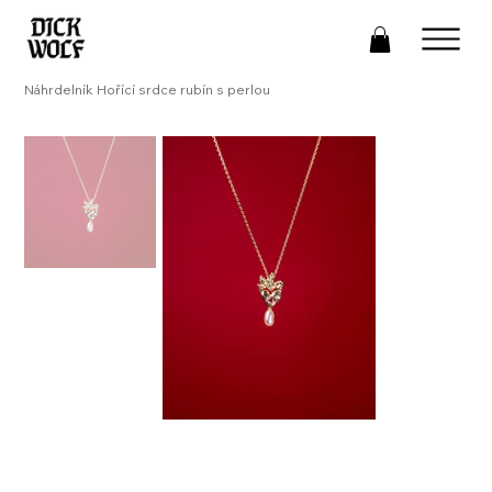
Náhrdelník Hořící srdce rubín s perlou