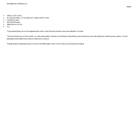
INFORMACE O PRODUKTU
stříbro: (925/1000)
pozlacené stříbro: 14-ti karátovým zlatem (585/1000)
syntetický rubín
přírodní říční perla
délka řetízku 45 cm
4 g
*Vyprodané šperky je možné objednat přes náš e-mail. Doba doručení je v takovém případě 4-6 týdnů.
*Všechny šperky je možné vyrobit i ze zlata, nebo platiny. Také je možné šperky dle potřeby proporčně upravovat, nebo přidávat/měnit kameny a perly. V tomto
případě je nutná telefonická, nebo e-mailová konzultace.
*Detaily šperku stejně jako perly se mohou mírně lišit, jelikož jde o ruční výrobu a každý šperk je originál.