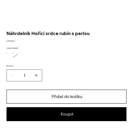
Náhrdelník Hořící srdce rubín s perlou
Cena
6 490,00 Kč
Vybrat materiál
Množství
Přidat do košíku
Koupit