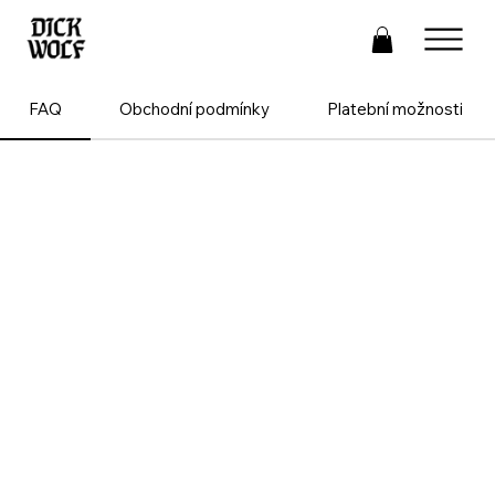
FAQ
Obchodní podmínky
Platební možnosti