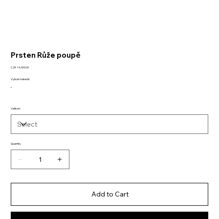
Prsten Růže poupě
Price
CZK 14,900.00
Vybrat materiál
Velikost
Quantity
Add to Cart