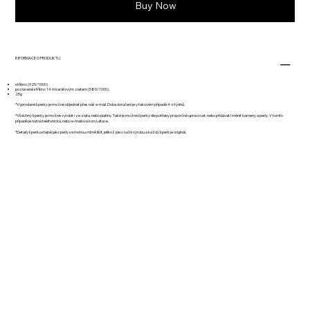
Buy Now
INFORMACE O PRODUKTU
stříbro: (925/1000)
pozlacené stříbro: 14-ti karátovým zlatem (585/1000)
25g
*Vyprodané šperky je možné objednat přes náš e-mail. Doba doručení je v takovém případě 4-6 týdnů.
*Všechny šperky je možné vyrobit i ze zlata, nebo platiny. Také je možné šperky dle potřeby proporčně upravovat, nebo přidávat/měnit kameny a perly. V tomto
případě je nutná telefonická, nebo e-mailová konzultace.
*Detaily šperku stejně jako perly se mohou mírně lišit, jelikož jde o ruční výrobu a každý šperk je originál.