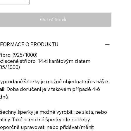
Out of Stock
NFORMACE O PRODUKTU
říbro: (925/1000)
zlacené stříbro: 14-ti karátovým zlatem
85/1000)
yprodané šperky je možné objednat přes náš e-
il. Doba doručení je v takovém případě 4-6
dnů.
šechny šperky je možné vyrobit i ze zlata, nebo
atiny. Také je možné šperky dle potřeby
oporčně upravovat, nebo přidávat/měnit