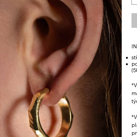
I
st
po
(5
*V
ma
tý
*V
pl
pr