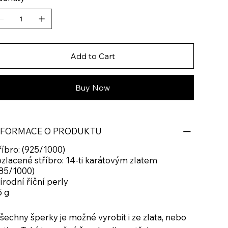
Add to Cart
Buy Now
NFORMACE O PRODUKTU
říbro: (925/1000)
zlacené stříbro: 14-ti karátovým zlatem
85/1000)
írodní říční perly
5 g
šechny šperky je možné vyrobit i ze zlata, nebo