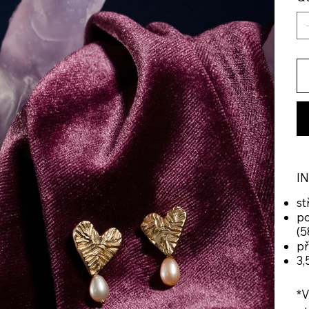
I
st
po
(5
př
3,
*V