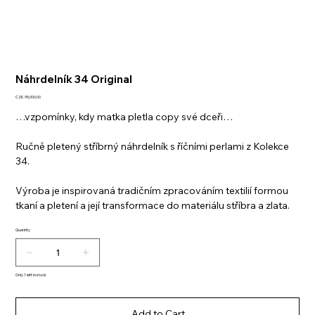
Náhrdelník 34 Original
Price
CZK 95,000.00
…vzpomínky, kdy matka pletla copy své dceři…
Ručně pletený stříbrný náhrdelník s říčními perlami z Kolekce
34.
Výroba je inspirovaná tradičním zpracováním textilií formou
tkaní a pletení a její transformace do materiálu stříbra a zlata.
Quantity
Only 1 left in stock
Add to Cart