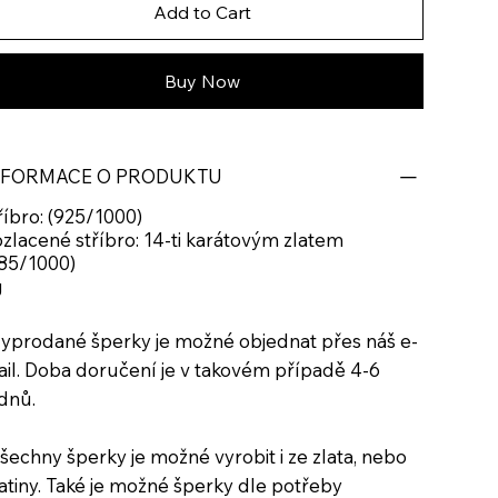
Add to Cart
Buy Now
NFORMACE O PRODUKTU
říbro: (925/1000)
zlacené stříbro: 14-ti karátovým zlatem
85/1000)
g
yprodané šperky je možné objednat přes náš e-
il. Doba doručení je v takovém případě 4-6
dnů.
šechny šperky je možné vyrobit i ze zlata, nebo
atiny. Také je možné šperky dle potřeby