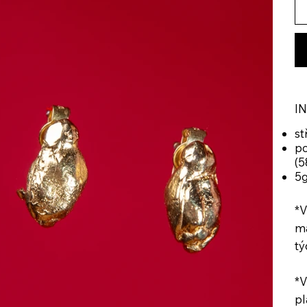
I
st
po
(5
5
*V
ma
tý
*V
pl