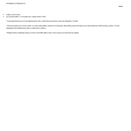
INFORMACE O PRODUKTU
stříbro: (925/1000)
pozlacené stříbro: 14-ti karátovým zlatem (585/1000)
*Vyprodané šperky je možné objednat přes náš e-mail. Doba doručení je v takovém případě 4-6 týdnů.
*Všechny šperky je možné vyrobit i ze zlata, nebo platiny. Také je možné šperky dle potřeby proporčně upravovat, nebo přidávat/měnit kameny a perly. V tomto
případě je nutná telefonická, nebo e-mailová konzultace.
*Detaily šperku stejně jako perly se mohou mírně lišit, jelikož jde o ruční výrobu a každý šperk je originál.