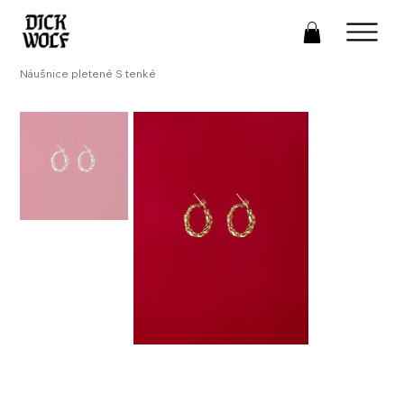
Náušnice pletené S tenké