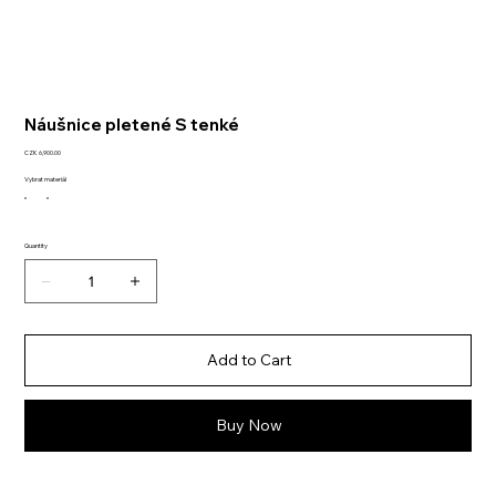
Náušnice pletené S tenké
Price
CZK 6,900.00
Vybrat materiál
Quantity
Add to Cart
Buy Now