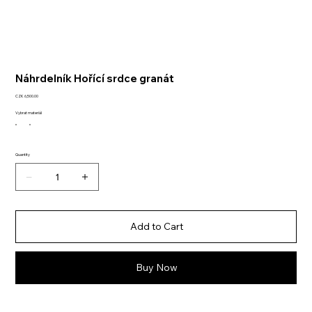
Náhrdelník Hořící srdce granát
Price
CZK 6,500.00
Vybrat materiál
Quantity
Add to Cart
Buy Now