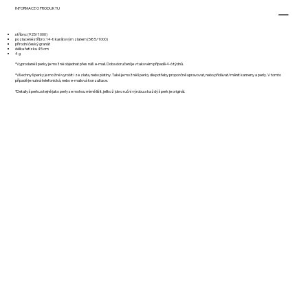
INFORMACE O PRODUKTU
stříbro: (925/1000)
pozlacené stříbro: 14-ti karátovým zlatem (585/1000)
přírodní český granát
délka řetízku 45 cm
4 g
*Vyprodané šperky je možné objednat přes náš e-mail. Doba doručení je v takovém případě 4-6 týdnů.
*Všechny šperky je možné vyrobit i ze zlata, nebo platiny. Také je možné šperky dle potřeby proporčně upravovat, nebo přidávat/měnit kameny a perly. V tomto
případě je nutná telefonická, nebo e-mailová konzultace.
*Detaily šperku stejně jako perly se mohou mírně lišit, jelikož jde o ruční výrobu a každý šperk je originál.